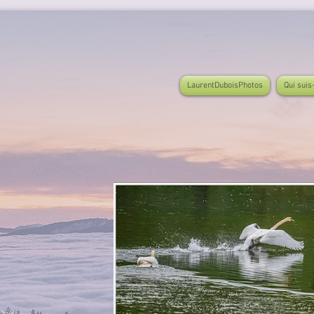
LaurentDuboisPhotos
Qui suis-