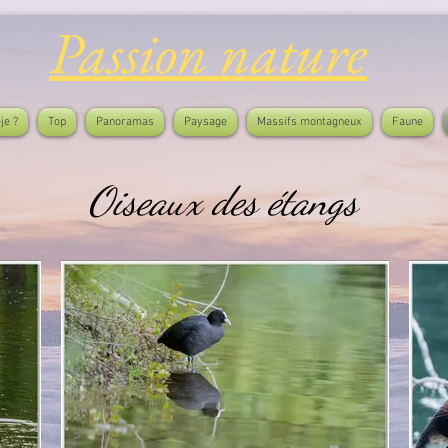
Passion nature
je ?
Top
Panoramas
Paysage
Massifs montagneux
Faune
Oiseaux des étangs